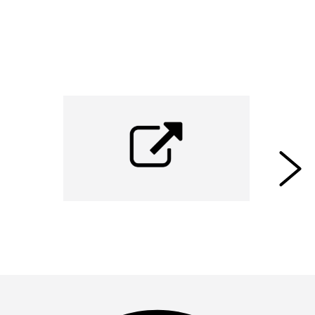
mogelijk gemaakt voor beton. " - (Bron:
Youtube -
Hendrik Marius Jonkers - Self-
healing concrete containing bacteria
)