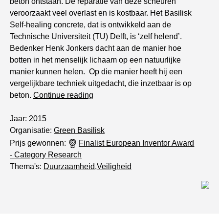
beton ontstaan. De reparatie van deze scheuren
veroorzaakt veel overlast en is kostbaar. Het Basilisk
Self-healing concrete, dat is ontwikkeld aan de
Technische Universiteit (TU) Delft, is ‘zelf helend’.
Bedenker Henk Jonkers dacht aan de manier hoe
botten in het menselijk lichaam op een natuurlijke
manier kunnen helen. Op die manier heeft hij een
vergelijkbare techniek uitgedacht, die inzetbaar is op
“
Zelfhelend
beton.
Continue reading
beton
“
Jaar: 2015
Organisatie:
Green Basilisk
Prijs gewonnen:
Finalist European Inventor Award
- Category Research
Thema's:
Duurzaamheid
,
Veiligheid