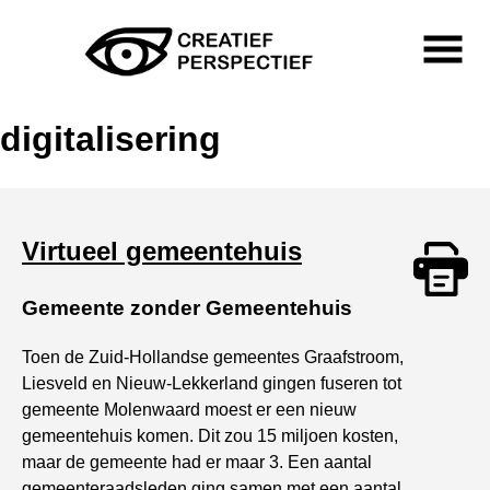
Skip
to
content
Primary
Menu
Creatief Perspectief
digitalisering
Virtueel gemeentehuis
Gemeente zonder Gemeentehuis
Print
Toen de Zuid-Hollandse gemeentes Graafstroom,
Liesveld en Nieuw-Lekkerland gingen fuseren tot
gemeente Molenwaard moest er een nieuw
gemeentehuis komen. Dit zou 15 miljoen kosten,
maar de gemeente had er maar 3. Een aantal
gemeenteraadsleden ging samen met een aantal