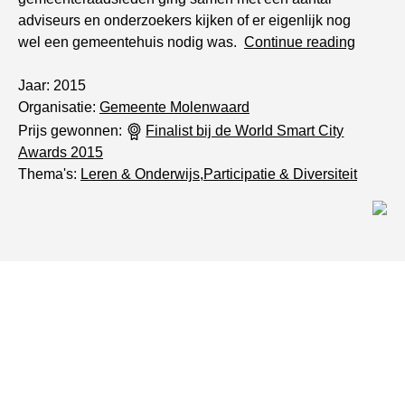
adviseurs en onderzoekers kijken of er eigenlijk nog
“
Virtuee
wel een gemeentehuis nodig was.
Continue reading
gemeen
Jaar: 2015
Organisatie:
Gemeente Molenwaard
Prijs gewonnen:
Finalist bij de World Smart City
Awards 2015
Thema's:
Leren & Onderwijs
,
Participatie & Diversiteit
De kijk van: