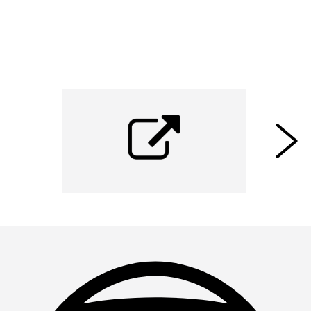
completer zijn. " - (Bron: Digitaleoverheid -
Molenwaard digitaal én dichtbij
)