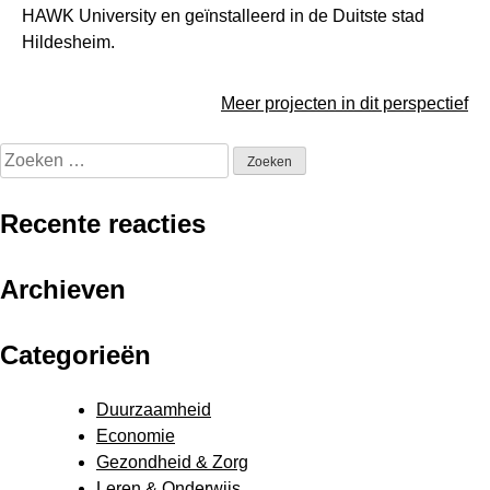
HAWK University en geïnstalleerd in de Duitste stad
Hildesheim.
Meer projecten in dit perspectief
Zoeken
naar:
Recente reacties
Archieven
Categorieën
Duurzaamheid
Economie
Gezondheid & Zorg
Leren & Onderwijs