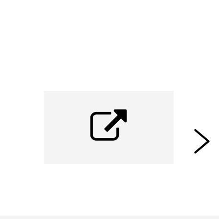
van de juiste zorg en in sommige gevallen zelfs
van zeer groot belang. " - (Bron: Tolk- en
Vertaalcentrum Nederland -
Speciale app voor
tolkdiensten in de zorg
)