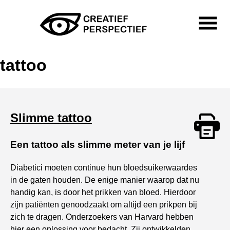
Skip
to
content
Primary
Menu
Creatief Perspectief
tattoo
Slimme tattoo
Een tattoo als slimme meter van je lijf
Print
Diabetici moeten continue hun bloedsuikerwaardes
in de gaten houden. De enige manier waarop dat nu
handig kan, is door het prikken van bloed. Hierdoor
zijn patiënten genoodzaakt om altijd een prikpen bij
zich te dragen. Onderzoekers van Harvard hebben
hier een oplossing voor bedacht. Zij ontwikkelden