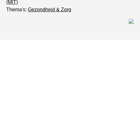
(MIT)
Thema's:
Gezondheid & Zorg
De kijk van:
Ali Yetisen
Onderzoeker Harvard Medical School