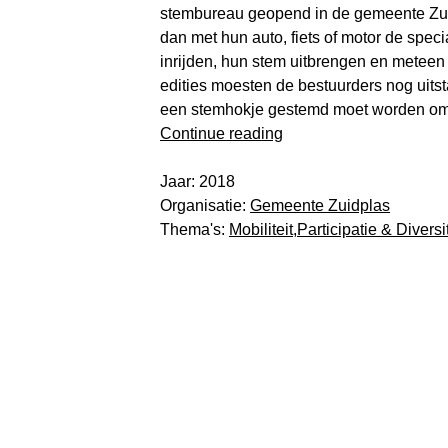
stembureau geopend in de gemeente Zu
dan met hun auto, fiets of motor de speci
inrijden, hun stem uitbrengen en meteen 
edities moesten de bestuurders nog uitst
een stemhokje gestemd moet worden om 
“
Drive-
Continue reading
in
stembureau
“
Jaar: 2018
Organisatie:
Gemeente Zuidplas
Thema's:
Mobiliteit
,
Participatie & Diversit
De kijk van:
Get-Jan 
Burgemeeste
"We maken
naar de st