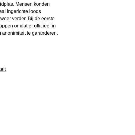
idplas. Mensen konden
aal ingerichte loods
weer verder. Bij de eerste
appen omdat er officieel in
anonimiteit te garanderen.
eit
Kats
r
 het zo makkelijk mogelijk. Ga vooral stemmen!" -
embus? In Zuidplas stem je bij de drive-in
)