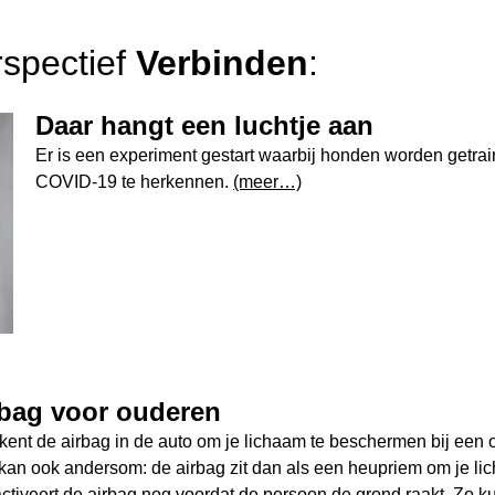
rspectief
Verbinden
:
Daar hangt een luchtje aan
Er is een experiment gestart waarbij honden worden getra
COVID-19 te herkennen.
(meer…)
rbag voor ouderen
kent de airbag in de auto om je lichaam te beschermen bij een o
kan ook andersom: de airbag zit dan als een heupriem om je lic
ctiveert de airbag nog voordat de persoon de grond raakt. Zo 