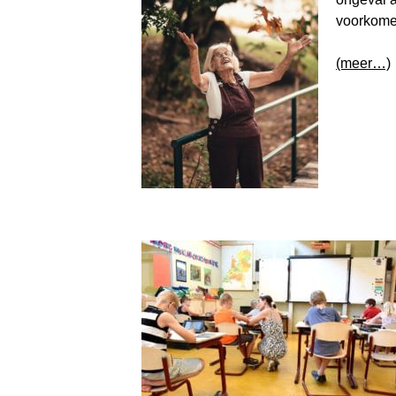
voorkome
(meer…)