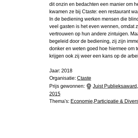
dit onzin en bedachten een manier om h
kwamen ze bij Ctaste: een restaurant waar
In de bediening werken mensen die blind 
veel gasten is het even wennen, omdat 
vertrouwen op hun andere zintuigen. M
begeleid door de bediening, zij zijn imm
donker en weten goed hoe hiermee om t
krijgen ook zij weer een kans op de arbe
Jaar: 2018
Organisatie:
Ctaste
Prijs gewonnen:
Juist Publieksaward,
2015
Thema's:
Economie
,
Participatie & Divers
De kijk van:
Sandra Ba
Oprichters Ct
"Een bijzo