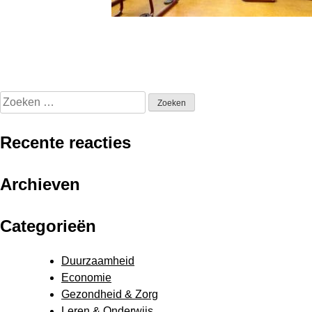
Zoeken
naar:
Recente reacties
Archieven
Categorieën
Duurzaamheid
Economie
Gezondheid & Zorg
Leren & Onderwijs