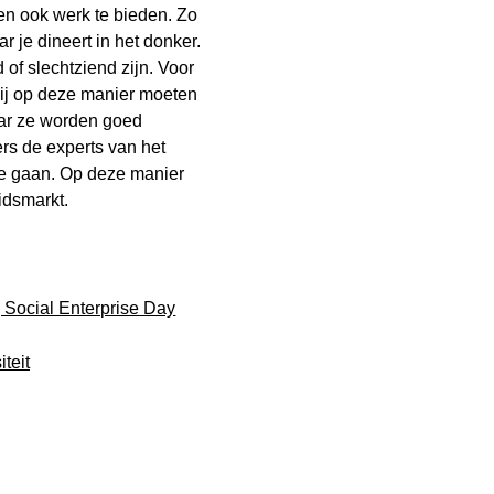
en ook werk te bieden. Zo
 je dineert in het donker.
of slechtziend zijn. Voor
zij op deze manier moeten
aar ze worden goed
ers de experts van het
e gaan. Op deze manier
idsmarkt.
 Social Enterprise Day
iteit
llij en Bas de Ruiter
aste
ndere zintuiglijke belevenis bieden en volwaardige 