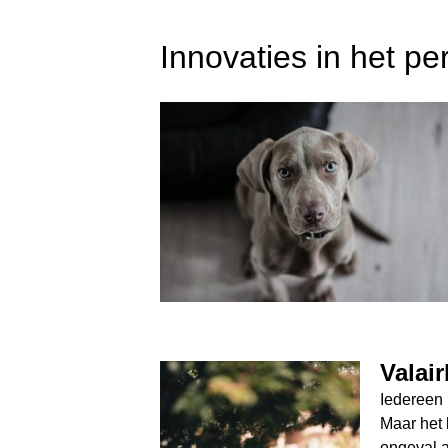
Innovaties in het pe
Valai
Iedereen 
Maar het 
ongeval a