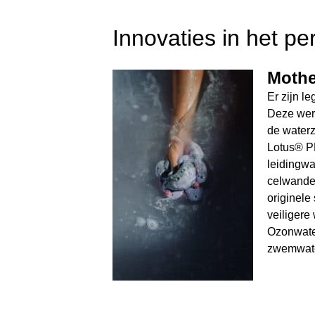
Innovaties in het pe
Mothe
Er zijn l
Deze werk
de waterz
Lotus® P
leidingwa
celwanden
originele
veiliger
Ozonwat
zwemwater