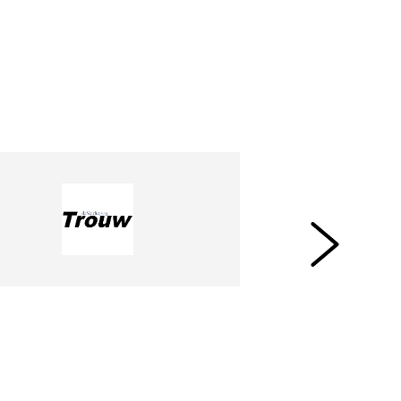
text. Daarnaast willen we ook
stelligen. Hoe te gek zou het zijn
it en tijdloze items!" - (Bron: