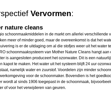
rspectief
Vervormen
:
r nature cleans
egio schoonmaakmiddelen in de markt om allerlei verschillende v
en meer of minder goed, maar de overeenkomst is dat het water m
uivering is er de uitdaging om al die stofjes weer uit het water t
RO schoonmaaksysteem van Mother Nature Cleans hangt aan d
ter is aangesloten produceert het ozonwater. Dit is een natuurli
 kapot te maken. Het water uit het systeem blijft 24 uur ozonwa
 staat, namelijk water en zuurstof. Voordelen zijn minder schoo
e werkomgeving voor de schoonmaker. Bovendien is het goedkoo
er
wordt al sinds 1906 toegepast in de schoonmaak, bijvoorbeeld 
 of voor het verwijderen van geuren.