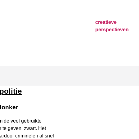
creatieve
perspectieven
olitie
 donker
m de veel gebruikte
 te geven: zwart. Het
aardoor criminelen al snel