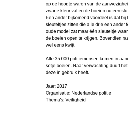
op de hoogte waren van de aanwezigheid
zwarte kleur vallen de boeien nu een stu
Een ander bijkomend voordeel is dat bij
sleuteltjes zitten die alle drie een ander
oude model zat maar één sleuteltje waa
de boeien open te krijgen. Bovendien raa
wel eens kwijt.
Alle 35.000 politiemensen komen in aa
setje boeien. Naar verwachting duurt het
deze in gebruik heeft.
Jaar: 2017
Organisatie:
Nederlandse politie
Thema's:
Veiligheid
De kijk van:
Martien 
Dienstenmanage