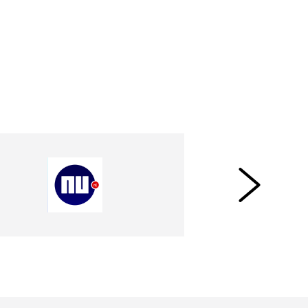
terventies, werkten al langer met
n een belangrijk argument. Op het
ar glimmende handboeien, dan heb