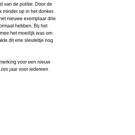
 van de politie. Door de
k minder op in het donker.
 het nieuwe exemplaar drie
 formaat hebben. Bij het
rmee het moeilijk was om
kte dit ene sleuteltje nog
nmerking voor een nieuw
 zes jaar voor iedereen
Hoogebeen
r uitrusting bij de Nationale Politie