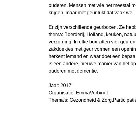
ouderen. Mensen met wie het meestal moe
krijgen, maar met geur lukt dat vaak wel.
Er zijn verschillende geurboxen. Ze heb
thema: Boerderij, Holland, keuken, natu
verzorging. In elke box zitten vier geure
zakdoekjes met geur vormen een opening
herkent iemand en waar doet een bepaa
is een andere, nieuwe manier van het op
ouderen met dementie.
Jaar: 2017
Organisatie:
EmmaVerbindt
Thema's:
Gezondheid & Zorg
,
Participati
De kijk van:
Emma Ve
Klinisch Logo
"Mensen h