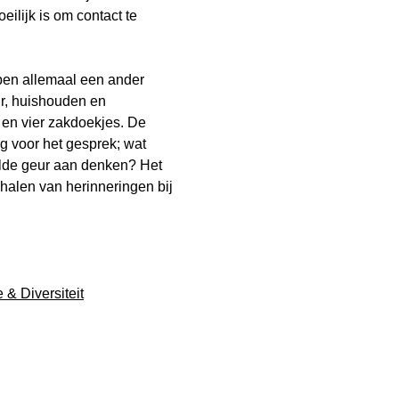
ilijk is om contact te
ben allemaal een ander
ur, huishouden en
n en vier zakdoekjes. De
 voor het gesprek; wat
lde geur aan denken? Het
halen van herinneringen bij
e & Diversiteit
rmeulen
pedist
oeven niet persé na te denken om geur te ervaren, o