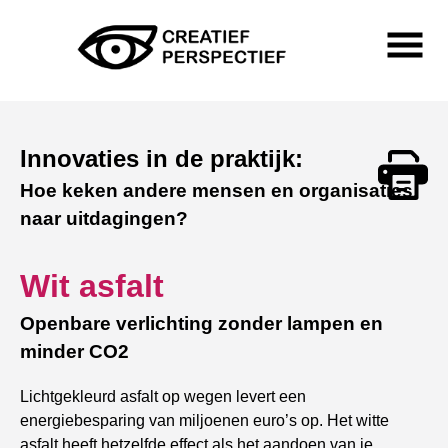
Skip
to
content
Primary
Menu
Creatief Perspectief
Innovaties in de praktijk:
Hoe keken andere mensen en organisaties
Print
naar uitdagingen?
Wit asfalt
Openbare verlichting zonder lampen en
minder CO2
Lichtgekleurd asfalt op wegen levert een
energiebesparing van miljoenen euro’s op. Het witte
asfalt heeft hetzelfde effect als het aandoen van je