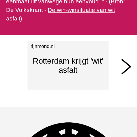
eenmaal uit vanwege hun eenvoud. " - (Bron:
De Volkskrant -
De win-winsituatie van wit
asfalt
)
rijnmond.nl
Rotterdam krijgt 'wit'
asfalt