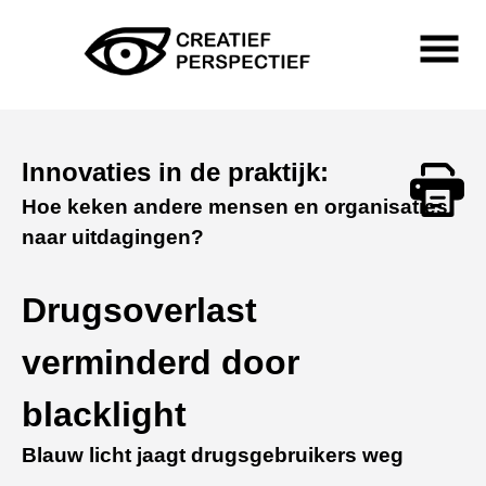
Skip
to
content
Primary
Menu
Creatief Perspectief
Innovaties in de praktijk:
Hoe keken andere mensen en organisaties
Print
naar uitdagingen?
Drugsoverlast
verminderd door
blacklight
Blauw licht jaagt drugsgebruikers weg