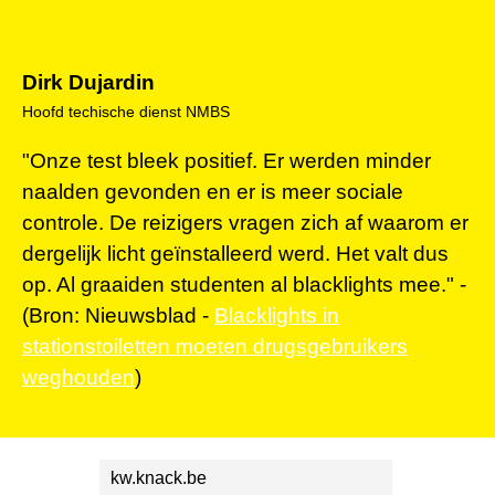
Dirk Dujardin
Hoofd techische dienst NMBS
"Onze test bleek positief. Er werden minder
naalden gevonden en er is meer sociale
controle. De reizigers vragen zich af waarom er
dergelijk licht geïnstalleerd werd. Het valt dus
op. Al graaiden studenten al blacklights mee." -
(Bron: Nieuwsblad -
Blacklights in
stationstoiletten moeten drugsgebruikers
weghouden
)
kw.knack.be
nieuwsb