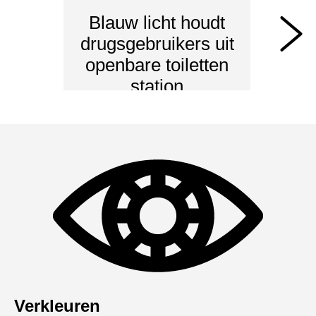
Blauw licht houdt
B
drugsgebruikers uit
st
openbare toiletten
station
dr
Verkleuren